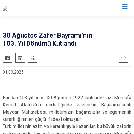
Ordu
30 Ağustos Zafer Bayramı’nın
103. Yıl Dönümü Kutlandı.
Akkuş
Kabadüz
Aybastı
Kabataş
Çamaş
Korgan
01.09.2025
Çatalpınar
Kumru
Çaybaşı
Mesudiye
Fatsa
Perşembe
Bundan 103 yıl önce, 30 Ağustos 1922 tarihinde Gazi Mustafa
Gölköy
Ulubey
Kemal Atatürk’ün önderliğinde kazanılan Başkomutanlık
Gülyalı
Meydan Muharebesi, milletimizin bağımsızlık ve egemenlik
Ünye
kararlılığının en güçlü ifadesi olmuştur.
Gürgentepe
Altınordu
Türk milletinin azim ve kararlılığıyla kazanılan bu büyük zaferin
İkizce
yıldönümünde, başta Cumhuriyetimizin kurucusu Gazi Mustafa