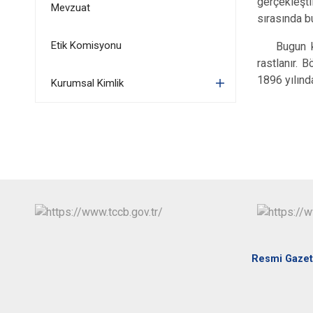
gerçekleşti
Mevzuat
sırasında b
Etik Komisyonu
Bugun kuts
rastlanır. 
1896 yılınd
Kurumsal Kimlik
Resmi Gaze