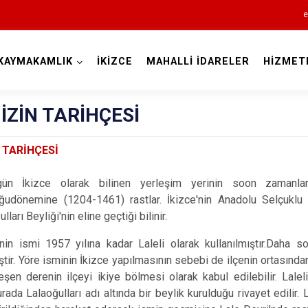
e
KAYMAKAMLIK
İKİZCE
MAHALLİ İDARELER
HİZMET
Ordu
İZİN TARİHÇESİ
 TARİHÇESİ
Akkuş
zce olarak bilinen yerleşim yerinin soon zamanlarda 
uğudönemine (1204-1461) rastlar. İkizce'nin Anadolu Selçuklu
Aybastı
ları Beyliği'nin eline geçtiği bilinir.
Çamaş
 ismi 1957 yılına kadar Laleli olarak kullanılmıştır.Daha son
Çatalpınar
iştir. Yöre isminin İkizce yapılmasının sebebi de ilçenin ortasında
Çaybaşı
leşen derenin ilçeyi ikiye bölmesi olarak kabul edilebilir. Lale
burada Lalaoğulları adı altında bir beylik kurulduğu rivayet edilir
Fatsa