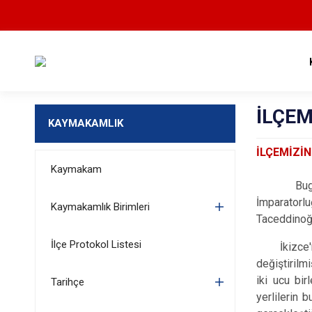
İLÇEM
KAYMAKAMLIK
İLÇEMİZİN
Kaymakam
Bugün İki
İmparatorl
Kaymakamlık Birimleri
Taceddinoğul
İlçe Protokol Listesi
İkizce'nin
değiştirilm
iki ucu bir
Tarihçe
yerlilerin 