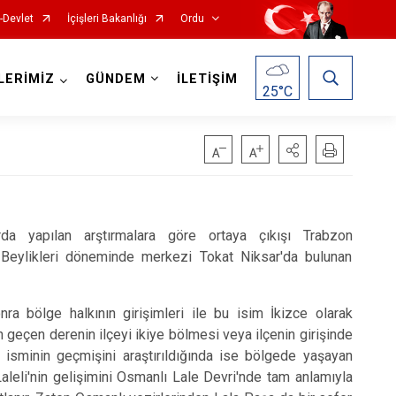
-Devlet
İçişleri Bakanlığı
Ordu
LERİMİZ
GÜNDEM
İLETİŞİM
25
°C
Kabadüz
yapılan arştırmalara göre ortaya çıkışı Trabzon
 Beylikleri döneminde merkezi Tokat Niksar'da bulunan
Kabataş
Korgan
ra bölge halkının girişimleri ile bu isim İkizce olarak
Kumru
n geçen derenin ilçeyi ikiye bölmesi veya ilçenin girişinde
Mesudiye
li isminin geçmişini araştırıldığında ise bölgede yaşayan
. Laleli'nin gelişimini Osmanlı Lale Devri'nde tam anlamıyla
Perşembe