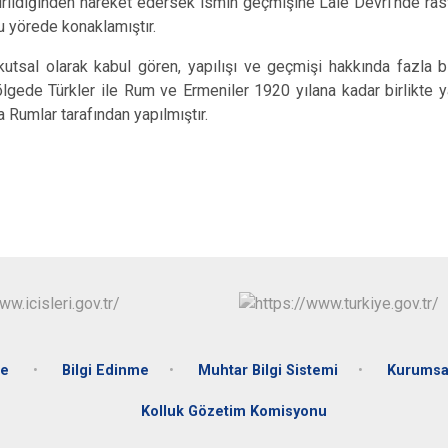
irildiğinden hareket edersek ismin geçmişine Lale Devri'nde rast
Gölköy
u yörede konaklamıştır.
Gülyalı
al olarak kabul gören, yapılışı ve geçmişi hakkında fazla bi
Gürgentepe
Bölgede Türkler ile Rum ve Ermeniler 1920 yılana kadar birlikte 
a Rumlar tarafından yapılmıştır.
İkizce
te
Bilgi Edinme
Muhtar Bilgi Sistemi
Kurumsa
Kolluk Gözetim Komisyonu