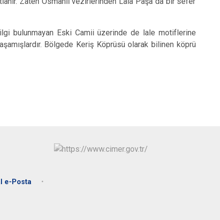
lanır. Zaten Osmanlı vezirlerinden Lala Paşa da bir sefer
Ulubey
Ünye
lgi bulunmayan Eski Camii üzerinde de lale motiflerine
Altınordu
yaşamışlardır. Bölgede Keriş Köprüsü olarak bilinen köprü
l e-Posta