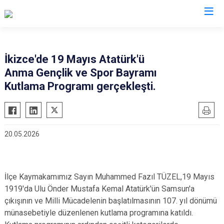
Ordu
İkizce'de 19 Mayıs Atatürk'ü
Anma Gençlik ve Spor Bayramı
Akkuş
Kabadüz
Kutlama Programı gerçekleşti.
Aybastı
Kabataş
Çamaş
Korgan
Çatalpınar
Kumru
20.05.2026
Çaybaşı
Mesudiye
Fatsa
Perşembe
Gölköy
Ulubey
İlçe Kaymakamımız Sayın Muhammed Fazıl TÜZEL,19 Mayıs
Gülyalı
Ünye
1919'da Ulu Önder Mustafa Kemal Atatürk'ün Samsun'a
çıkışının ve Milli Mücadelenin başlatılmasının 107. yıl dönümü
Gürgentepe
Altınordu
münasebetiyle düzenlenen kutlama programına katıldı.
İkizce